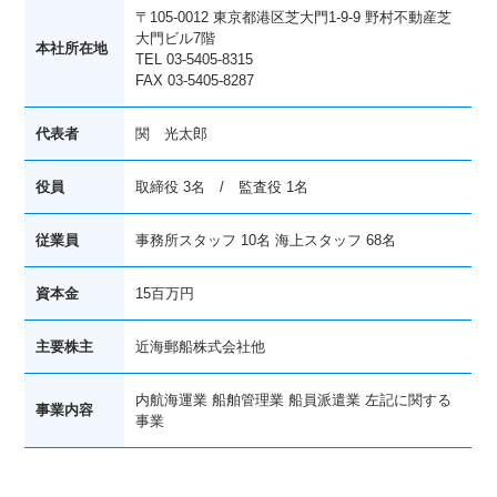
〒105-0012 東京都港区芝大門1-9-9 野村不動産芝
大門ビル7階
本社所在地
TEL 03-5405-8315
FAX 03-5405-8287
代表者
関 光太郎
役員
取締役 3名 / 監査役 1名
従業員
事務所スタッフ 10名 海上スタッフ 68名
資本金
15百万円
主要株主
近海郵船株式会社他
内航海運業 船舶管理業 船員派遣業 左記に関する
事業内容
事業