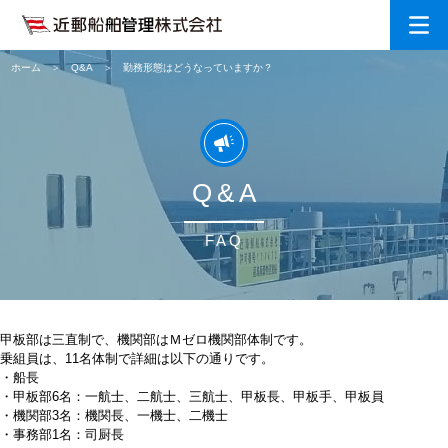
ホーム
Q&A
勤務形態はどうなっていますか？
Q&A
FAQ
甲板部は三直制で、機関部はＭゼロ機関部体制です。
乗組員は、11名体制で詳細は以下の通りです。
・船長
・甲板部6名：一航士、二航士、三航士、甲板長、甲板手、甲板員
・機関部3名：機関長、一機士、二機士
・事務部1名：司厨長