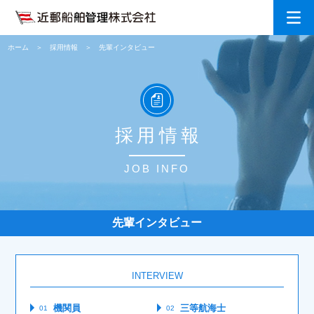
ホーム
採用情報
先輩インタビュー
採用情報
JOB INFO
先輩インタビュー
INTERVIEW
機関員
三等航海士
01
02