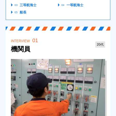
三等航海士
一等航海士
03
04
船長
05
01
INTERVIEW
20代
機関員